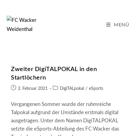
Zum
Inhalt
springen
MENÜ
Zweiter DigiTALPOKAL in den
Startlöchern
Beitrag
Beitrags-
2. Februar 2021
DigiTALpokal
/
eSports
veröffentlicht:
Kategorie:
Vergangenen Sommer wurde der ruhmreiche
Talpokal aufgrund der Umstände erstmals digital
ausgetragen. Unter dem Namen DigiTALPOKAL
setzte die eSports-Abteilung des FC Wacker das