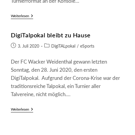
Turnierformat an der Konsole…
Zweiter
Weiterlesen
DigiTALPOKAL
In
Den
DigiTalpokal bleibt zu Hause
Startlöchern
Beitrag
Beitrags-
3. Juli 2020
DigiTALpokal
/
eSports
veröffentlicht:
Kategorie:
Der FC Wacker Weidenthal gewann letzten
Sonntag, den 28. Juni 2020, den ersten
DigiTalpokal. Aufgrund der Corona-Krise war der
traditionsreiche Talpokal, ein Turnier aller
Talvereine, nicht möglich.…
DigiTalpokal
Weiterlesen
Bleibt
Zu
Hause