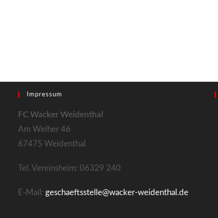
Impressum
FC Wacker Weidenthal
Am Weiher 46
67475 Weidenthal
Tel. Vereinsheim: 06329 240
E-Mail:
geschaeftsstelle@wacker-weidenthal.de