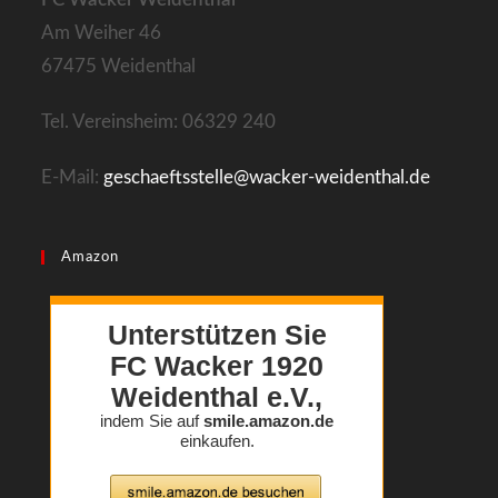
tab
Am Weiher 46
67475 Weidenthal
Tel. Vereinsheim: 06329 240
E-Mail:
geschaeftsstelle@wacker-weidenthal.de
Amazon