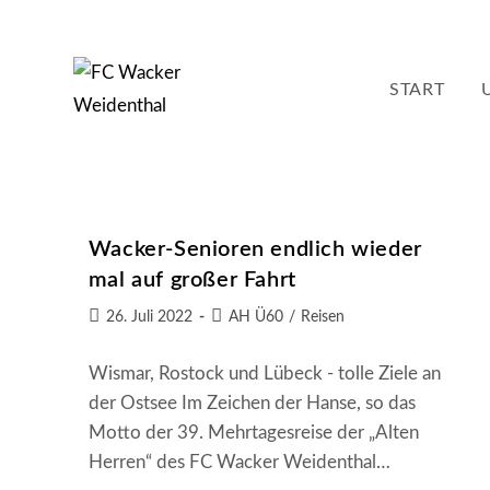
Zum
Inhalt
springen
START
Wacker-Senioren endlich wieder
mal auf großer Fahrt
Beitrag
Beitrags-
26. Juli 2022
AH Ü60
/
Reisen
veröffentlicht:
Kategorie:
Wismar, Rostock und Lübeck - tolle Ziele an
der Ostsee Im Zeichen der Hanse, so das
Motto der 39. Mehrtagesreise der „Alten
Herren“ des FC Wacker Weidenthal…