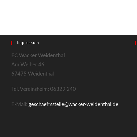
Impressum
FC Wacker Weidenthal
Am Weiher 46
67475 Weidenthal
Tel. Vereinsheim: 06329 240
E-Mail:
geschaeftsstelle@wacker-weidenthal.de