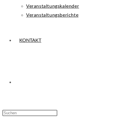
Veranstaltungskalender
Veranstaltungsberichte
KONTAKT
WEBSITE-
Press
Escape
SUCHE
to