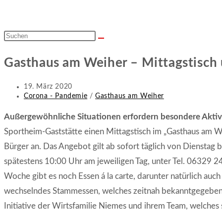
Diese
Website
Gasthaus am Weiher – Mittagstisch 
durchsuchen
Beitrag
19. März 2020
veröffentlicht:
Beitrags-
Corona - Pandemie
/
Gasthaus am Weiher
Kategorie:
Außergewöhnliche Situationen erfordern besondere Aktivi
Sportheim-Gaststätte einen Mittagstisch im „Gasthaus am We
Bürger an. Das Angebot gilt ab sofort täglich von Dienstag b
spätestens 10:00 Uhr am jeweiligen Tag, unter Tel. 06329 
Woche gibt es noch Essen á la carte, darunter natürlich auch
wechselndes Stammessen, welches zeitnah bekanntgegeben wi
Initiative der Wirtsfamilie Niemes und ihrem Team, welches