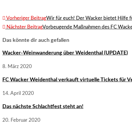
Weitere
Vorheriger Beitrag
Wir für euch! Der Wacker bietet Hilfe f
Artikel
Nächster Beitrag
Vorbeugende Maßnahmen des FC Wacker
ansehen
Das könnte dir auch gefallen
Wacker-Weinwanderung über Weidenthal (UPDATE)
8. März 2020
FC Wacker Weidenthal verkauft virtuelle Tickets für V
14. April 2020
Das nächste Schlachtfest steht an!
20. Februar 2020