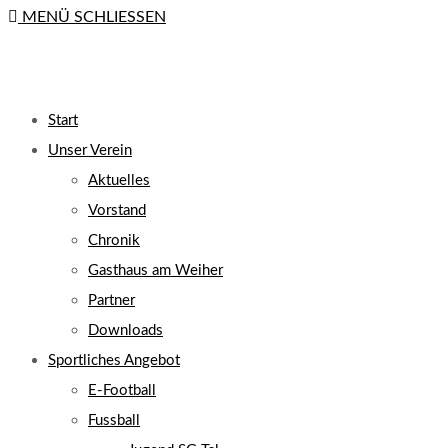
MENÜ
SCHLIESSEN
close
the
search
UMSCHALTEN
panel.
Start
Unser Verein
Aktuelles
Vorstand
Chronik
Gasthaus am Weiher
Partner
Downloads
Sportliches Angebot
E-Football
Fussball