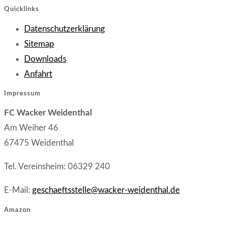
Quicklinks
Opens
Datenschutzerklärung
Opens
in
Sitemap
in
Opens
a
Downloads
Opens
a
in
new
Anfahrt
in
new
a
tab
Impressum
a
tab
new
FC Wacker Weidenthal
new
tab
Am Weiher 46
tab
67475 Weidenthal
Tel. Vereinsheim: 06329 240
E-Mail:
geschaeftsstelle@wacker-weidenthal.de
Amazon