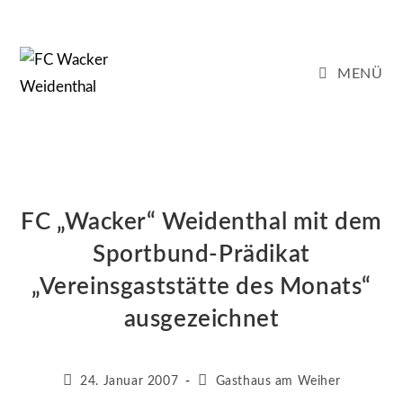
Zum
Inhalt
springen
MENÜ
FC „Wacker“ Weidenthal mit dem
Sportbund-Prädikat
„Vereinsgaststätte des Monats“
ausgezeichnet
Beitrag
Beitrags-
24. Januar 2007
Gasthaus am Weiher
veröffentlicht:
Kategorie: