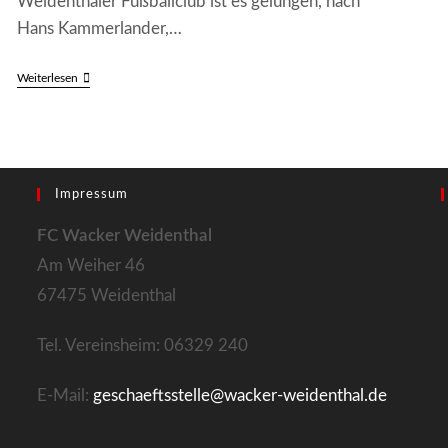
Weidenthaler Fußballclub ist es gelungen, nach
Hans Kammerlander,…
Multivisions-
Weiterlesen
Show
‚Opera
Vertical’
Beim
FC
Wacker
Impressum
FC Wacker Weidenthal
Am Weiher 46
67475 Weidenthal
Tel. Vereinsheim: 06329 240
E-Mail:
geschaeftsstelle@wacker-weidenthal.de