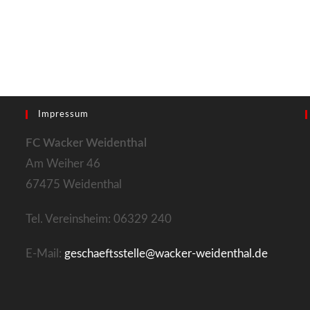
Impressum
FC Wacker Weidenthal
Am Weiher 46
67475 Weidenthal
Tel. Vereinsheim: 06329 240
E-Mail:
geschaeftsstelle@wacker-weidenthal.de