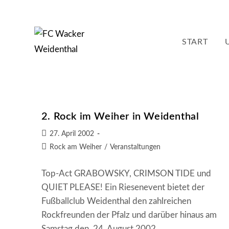
Zum
Inhalt
springen
START
2. Rock im Weiher in Weidenthal
Beitrag
27. April 2002
veröffentlicht:
Beitrags-
Rock am Weiher
/
Veranstaltungen
Kategorie:
Top-Act GRABOWSKY, CRIMSON TIDE und
QUIET PLEASE! Ein Riesenevent bietet der
Fußballclub Weidenthal den zahlreichen
Rockfreunden der Pfalz und darüber hinaus am
Samstag den 24. August 2002…