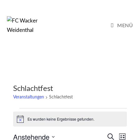
Zum
Inhalt
springen
MENÜ
Schlachtfest
Veranstaltungen
Schlachtfest
Veranstaltungen
Es wurden keine Ergebnisse gefunden.
H
i
n
Anstehende
V
V
w
S
L