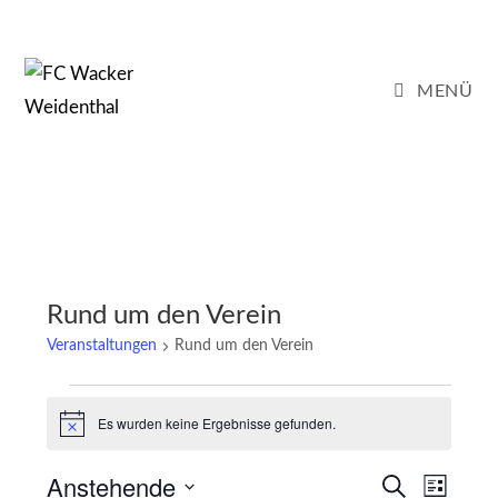
Zum
Inhalt
springen
MENÜ
Rund um den Verein
Veranstaltungen
Rund um den Verein
Veranstaltungen
Es wurden keine Ergebnisse gefunden.
H
i
n
Anstehende
V
V
w
S
L