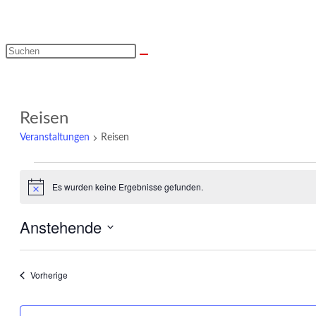
Diese
Website
durchsuchen
Reisen
Veranstaltungen
Reisen
Veranstaltungen
Es wurden keine Ergebnisse gefunden.
Hinweis
Anstehende
Datum
wählen.
Veranstaltungen
Vorherige