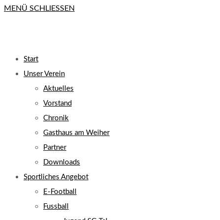
MENÜ
SCHLIESSEN
close
the
search
UMSCHALTEN
panel.
Start
Unser Verein
Aktuelles
Vorstand
Chronik
Gasthaus am Weiher
Partner
Downloads
Sportliches Angebot
E-Football
Fussball