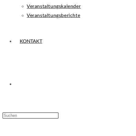
Veranstaltungskalender
Veranstaltungsberichte
KONTAKT
WEBSITE-
Press
Escape
SUCHE
to