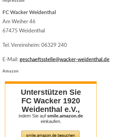
Impressum
a
tab
new
FC Wacker Weidenthal
new
tab
Am Weiher 46
tab
67475 Weidenthal
Tel. Vereinsheim: 06329 240
E-Mail:
geschaeftsstelle@wacker-weidenthal.de
Amazon