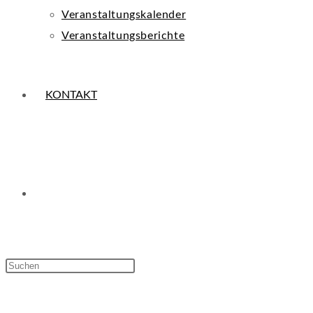
Veranstaltungskalender
Veranstaltungsberichte
KONTAKT
WEBSITE-
Press
Escape
SUCHE
to