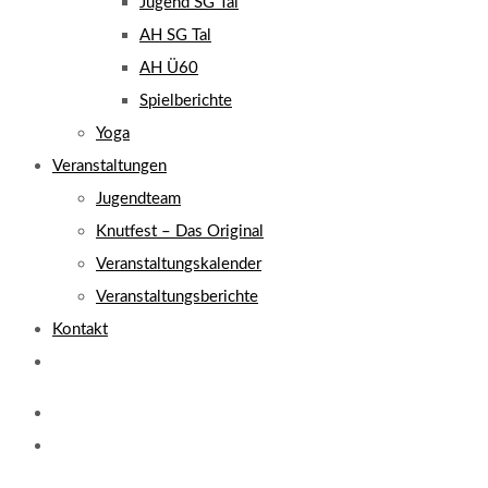
Jugend SG Tal
AH SG Tal
AH Ü60
Spielberichte
Yoga
Veranstaltungen
Jugendteam
Knutfest – Das Original
Veranstaltungskalender
Veranstaltungsberichte
Kontakt
Website-
Suche
umschalten