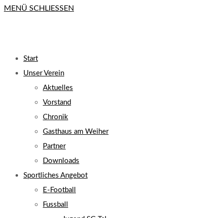
MENÜ
SCHLIESSEN
close
the
search
UMSCHALTEN
panel.
Start
Unser Verein
Aktuelles
Vorstand
Chronik
Gasthaus am Weiher
Partner
Downloads
Sportliches Angebot
E-Football
Fussball