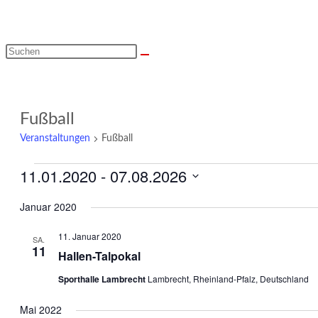
Diese
Website
durchsuchen
Fußball
Veranstaltungen
Fußball
11.01.2020
 - 
07.08.2026
Veranstaltungen
Datum
Januar 2020
wählen.
11. Januar 2020
SA.
11
Hallen-Talpokal
Sporthalle Lambrecht
Lambrecht, Rheinland-Pfalz, Deutschland
Mai 2022