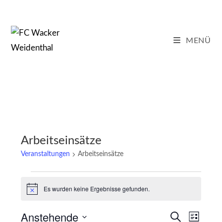
Zum
Inhalt
springen
MENÜ
Arbeitseinsätze
Veranstaltungen
Arbeitseinsätze
Veranstaltungen
Es wurden keine Ergebnisse gefunden.
H
i
n
Anstehende
V
V
w
S
L