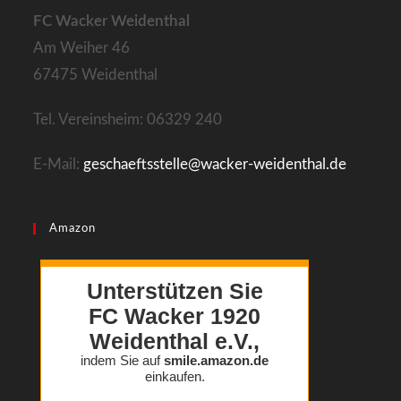
new
FC Wacker Weidenthal
tab
Am Weiher 46
67475 Weidenthal
Tel. Vereinsheim: 06329 240
E-Mail:
geschaeftsstelle@wacker-weidenthal.de
Amazon