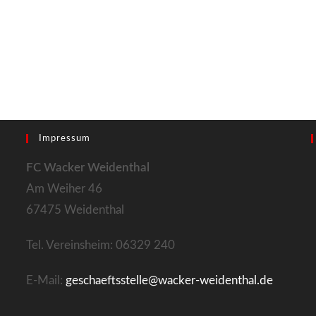
Impressum
FC Wacker Weidenthal
Am Weiher 46
67475 Weidenthal
Tel. Vereinsheim: 06329 240
E-Mail:
geschaeftsstelle@wacker-weidenthal.de