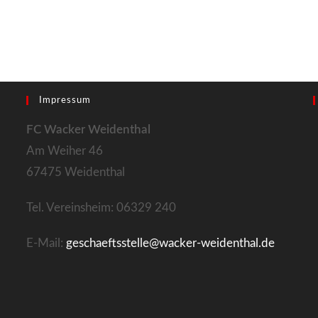
Impressum
FC Wacker Weidenthal
Am Weiher 46
67475 Weidenthal
Tel. Vereinsheim: 06329 240
E-Mail:
geschaeftsstelle@wacker-weidenthal.de