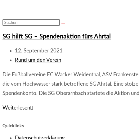
Diese
Website
SG hilft SG – Spendenaktion fürs Ahrtal
durchsuchen
Beitrag
12. September 2021
veröffentlicht:
Beitrags-
Rund um den Verein
Kategorie:
Die Fußballvereine FC Wacker Weidenthal, ASV Frankenst
die vom Hochwasser stark betroffene SG Ahrtal. Eine stolz
Spendenkonto. Die SG Oberarnbach startete die Aktion und
SG
Weiterlesen
hilft
SG
Quicklinks
–
Opens
Datenschutzerklärung