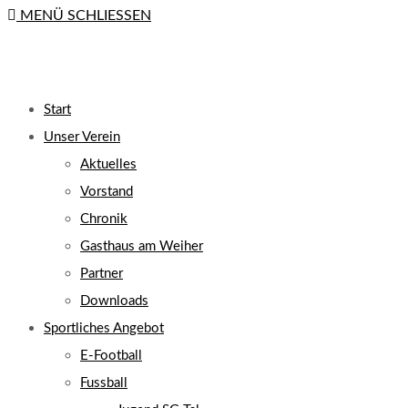
MENÜ
SCHLIESSEN
close
the
search
UMSCHALTEN
panel.
Start
Unser Verein
Aktuelles
Vorstand
Chronik
Gasthaus am Weiher
Partner
Downloads
Sportliches Angebot
E-Football
Fussball