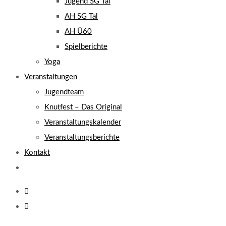
Jugend SG Tal
AH SG Tal
AH Ü60
Spielberichte
Yoga
Veranstaltungen
Jugendteam
Knutfest – Das Original
Veranstaltungskalender
Veranstaltungsberichte
Kontakt
Website-
Suche
umschalten