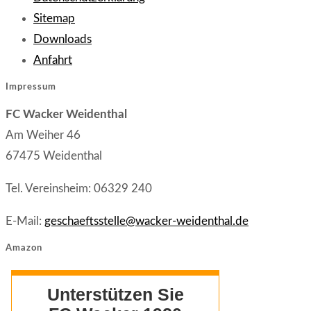
Spendenaktion
Opens
in
Sitemap
fürs
in
Opens
a
Downloads
Ahrtal
Opens
a
in
new
Anfahrt
in
new
a
tab
Impressum
a
tab
new
FC Wacker Weidenthal
new
tab
Am Weiher 46
tab
67475 Weidenthal
Tel. Vereinsheim: 06329 240
E-Mail:
geschaeftsstelle@wacker-weidenthal.de
Amazon