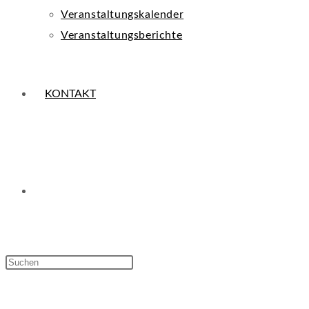
Veranstaltungskalender
Veranstaltungsberichte
KONTAKT
WEBSITE-
Press
Escape
SUCHE
to