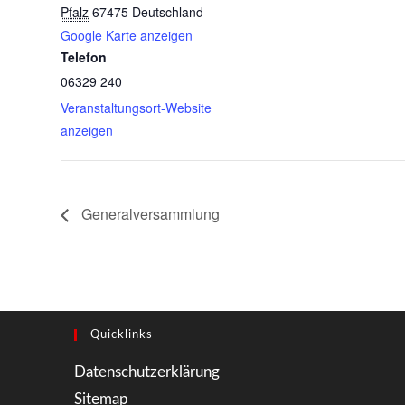
Pfalz
67475
Deutschland
Google Karte anzeigen
Telefon
06329 240
Veranstaltungsort-Website
anzeigen
Generalversammlung
Quicklinks
Opens
Datenschutzerklärung
in
Opens
Sitemap