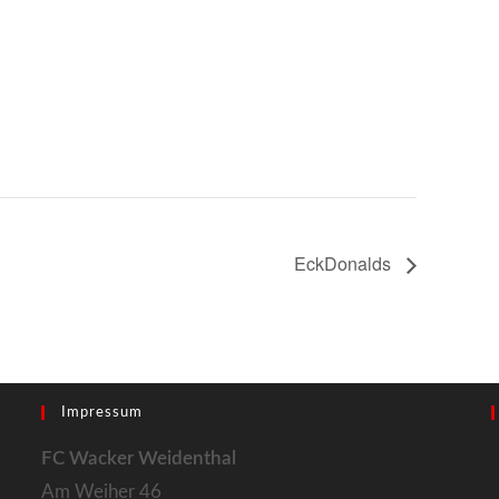
EckDonalds
Impressum
FC Wacker Weidenthal
Am Weiher 46